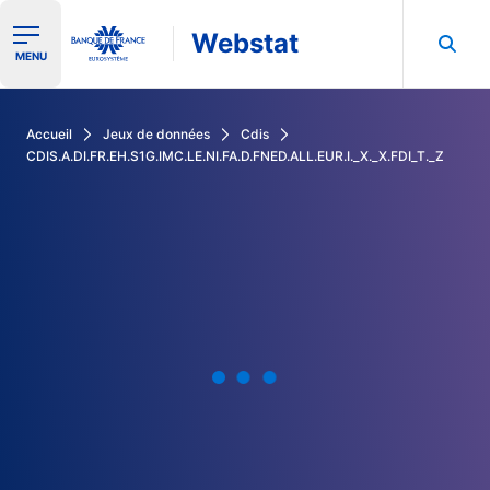
Webstat
Ouvrir le menu de navigation
MENU
Rechercher dans les données de la Banque de France
Accueil
Jeux de données
Cdis
CDIS.A.DI.FR.EH.S1G.IMC.LE.NI.FA.D.FNED.ALL.EUR.I._X._X.FDI_T._Z