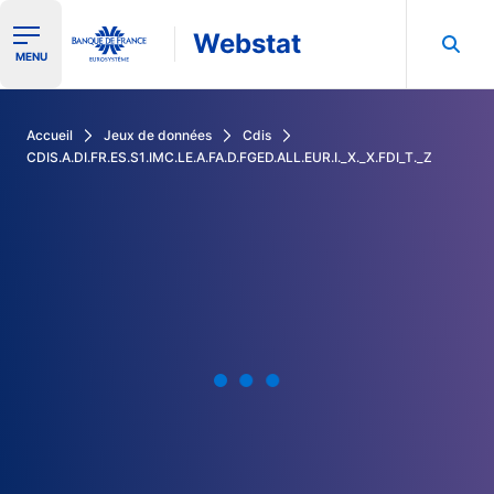
Webstat
Ouvrir le menu de navigation
MENU
Rechercher dans les données de la Banque de France
Accueil
Jeux de données
Cdis
CDIS.A.DI.FR.ES.S1.IMC.LE.A.FA.D.FGED.ALL.EUR.I._X._X.FDI_T._Z