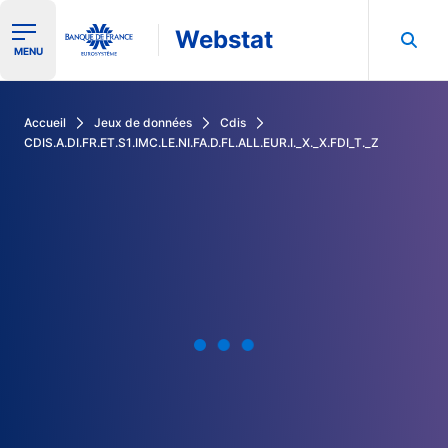
Webstat
Ouvrir le menu de navigation
MENU
Rechercher dans les données de la Banque de France
Accueil
Jeux de données
Cdis
CDIS.A.DI.FR.ET.S1.IMC.LE.NI.FA.D.FL.ALL.EUR.I._X._X.FDI_T._Z