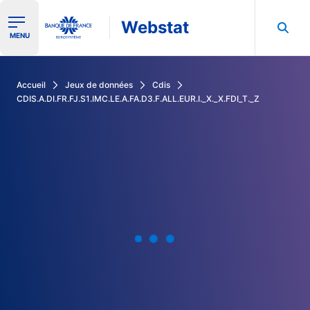
Webstat
Ouvrir le menu de navigation
MENU
Rechercher dans les données de la Banque de France
Accueil
Jeux de données
Cdis
CDIS.A.DI.FR.FJ.S1.IMC.LE.A.FA.D3.F.ALL.EUR.I._X._X.FDI_T._Z