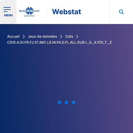
Webstat
Ouvrir le menu de navigation
MENU
Rechercher dans les données de la Banque de France
Accueil
Jeux de données
Cdis
CDIS.A.DI.FR.FJ.S1.IMC.LE.NI.FA.D.FL.ALL.EUR.I._X._X.FDI_T._Z