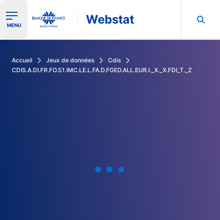
Webstat
Ouvrir le menu de navigation
MENU
Rechercher dans les données de la Banque de France
Accueil
Jeux de données
Cdis
CDIS.A.DI.FR.FO.S1.IMC.LE.L.FA.D.FGED.ALL.EUR.I._X._X.FDI_T._Z