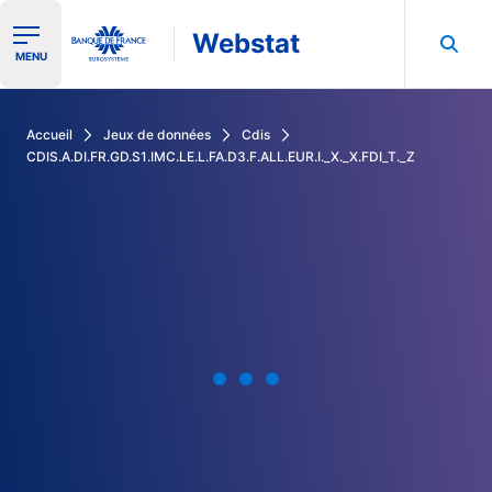
Webstat
Ouvrir le menu de navigation
MENU
Rechercher dans les données de la Banque de France
Accueil
Jeux de données
Cdis
CDIS.A.DI.FR.GD.S1.IMC.LE.L.FA.D3.F.ALL.EUR.I._X._X.FDI_T._Z