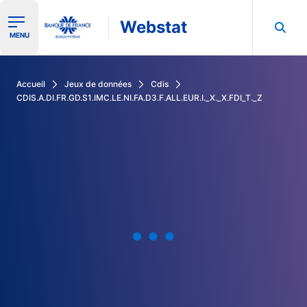
Webstat
Ouvrir le menu de navigation
MENU
Rechercher dans les données de la Banque de France
Accueil
Jeux de données
Cdis
CDIS.A.DI.FR.GD.S1.IMC.LE.NI.FA.D3.F.ALL.EUR.I._X._X.FDI_T._Z