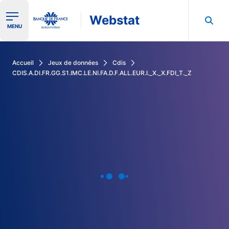
Webstat
Ouvrir le menu de navigation
MENU
Rechercher dans les données de la Banque de France
Accueil
Jeux de données
Cdis
CDIS.A.DI.FR.GG.S1.IMC.LE.NI.FA.D.F.ALL.EUR.I._X._X.FDI_T._Z