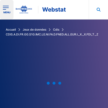
Webstat
Ouvrir le menu de navigation
MENU
Rechercher dans les données de la Banque de France
Accueil
Jeux de données
Cdis
CDIS.A.DI.FR.GG.S1G.IMC.LE.NI.FA.D.FNED.ALL.EUR.I._X._X.FDI_T._Z