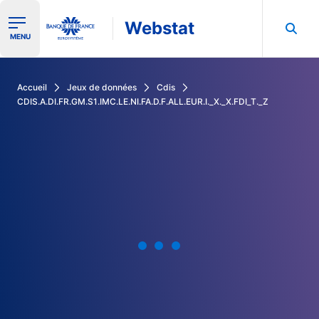
Webstat
Ouvrir le menu de navigation
MENU
Rechercher dans les données de la Banque de France
Accueil
Jeux de données
Cdis
CDIS.A.DI.FR.GM.S1.IMC.LE.NI.FA.D.F.ALL.EUR.I._X._X.FDI_T._Z