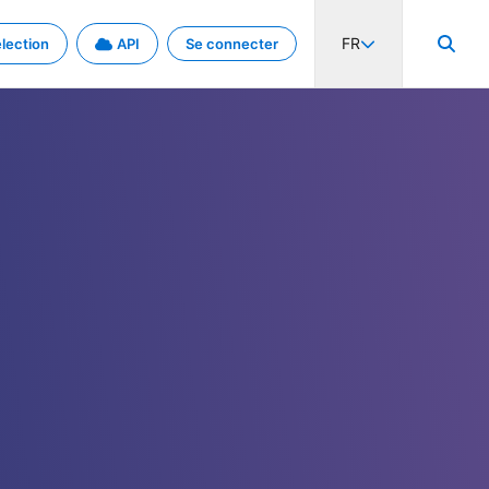
FR
lection
API
Se connecter
activité internationale et les taux. Découvrez le projet en détail.
nées et de métadonnées.
.