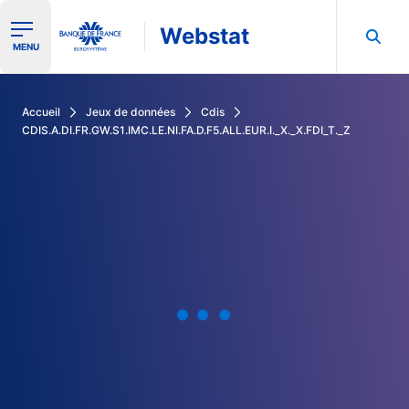
Webstat
Ouvrir le menu de navigation
MENU
Rechercher dans les données de la Banque de France
Accueil
Jeux de données
Cdis
CDIS.A.DI.FR.GW.S1.IMC.LE.NI.FA.D.F5.ALL.EUR.I._X._X.FDI_T._Z