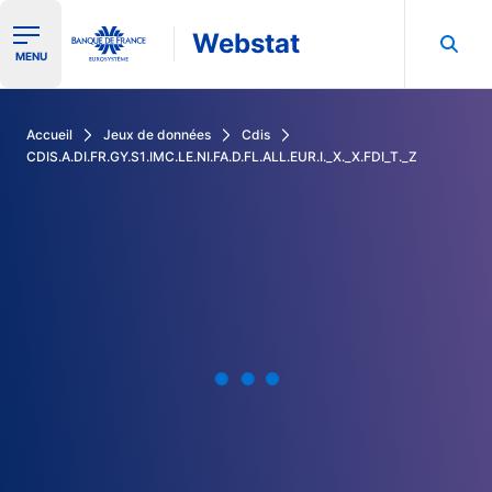
Webstat
Ouvrir le menu de navigation
MENU
Rechercher dans les données de la Banque de France
Accueil
Jeux de données
Cdis
CDIS.A.DI.FR.GY.S1.IMC.LE.NI.FA.D.FL.ALL.EUR.I._X._X.FDI_T._Z