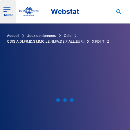
Webstat
Ouvrir le menu de navigation
MENU
Rechercher dans les données de la Banque de France
Accueil
Jeux de données
Cdis
CDIS.A.DI.FR.ID.S1.IMC.LE.NI.FA.D3.F.ALL.EUR.I._X._X.FDI_T._Z