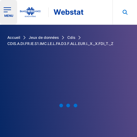
Webstat
Ouvrir le menu de navigation
MENU
Rechercher dans les données de la Banque de France
Accueil
Jeux de données
Cdis
CDIS.A.DI.FR.IE.S1.IMC.LE.L.FA.D3.F.ALL.EUR.I._X._X.FDI_T._Z