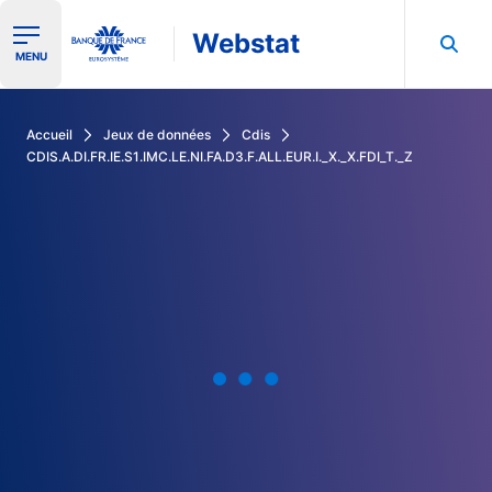
Webstat
Ouvrir le menu de navigation
MENU
Rechercher dans les données de la Banque de France
Accueil
Jeux de données
Cdis
CDIS.A.DI.FR.IE.S1.IMC.LE.NI.FA.D3.F.ALL.EUR.I._X._X.FDI_T._Z