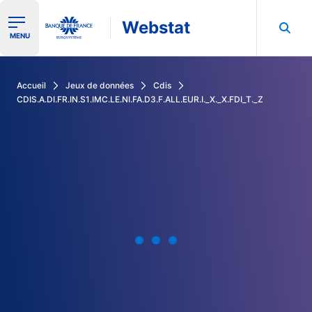
Webstat
Ouvrir le menu de navigation
MENU
Rechercher dans les données de la Banque de France
Accueil
Jeux de données
Cdis
CDIS.A.DI.FR.IN.S1.IMC.LE.NI.FA.D3.F.ALL.EUR.I._X._X.FDI_T._Z