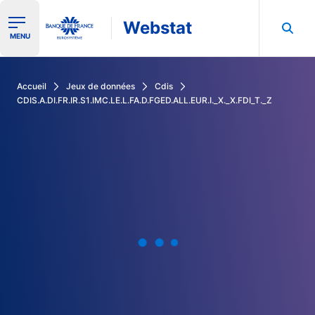
Webstat
Ouvrir le menu de navigation
MENU
Rechercher dans les données de la Banque de France
Accueil
Jeux de données
Cdis
CDIS.A.DI.FR.IR.S1.IMC.LE.L.FA.D.FGED.ALL.EUR.I._X._X.FDI_T._Z