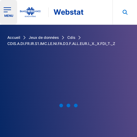
Webstat
Ouvrir le menu de navigation
MENU
Rechercher dans les données de la Banque de France
Accueil
Jeux de données
Cdis
CDIS.A.DI.FR.IR.S1.IMC.LE.NI.FA.D3.F.ALL.EUR.I._X._X.FDI_T._Z