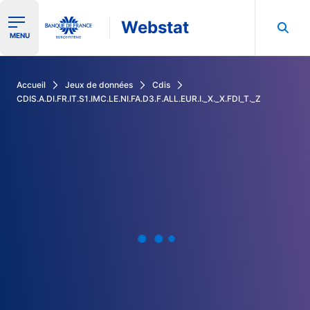
Webstat
Ouvrir le menu de navigation
MENU
Rechercher dans les données de la Banque de France
Accueil
Jeux de données
Cdis
CDIS.A.DI.FR.IT.S1.IMC.LE.NI.FA.D3.F.ALL.EUR.I._X._X.FDI_T._Z