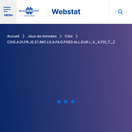
Webstat
Ouvrir le menu de navigation
MENU
Rechercher dans les données de la Banque de France
Accueil
Jeux de données
Cdis
CDIS.A.DI.FR.JE.S1.IMC.LE.A.FA.D.FGED.ALL.EUR.I._X._X.FDI_T._Z