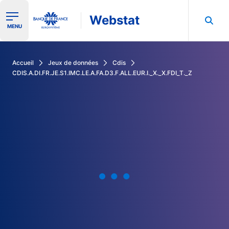
Webstat
Ouvrir le menu de navigation
MENU
Rechercher dans les données de la Banque de France
Accueil
Jeux de données
Cdis
CDIS.A.DI.FR.JE.S1.IMC.LE.A.FA.D3.F.ALL.EUR.I._X._X.FDI_T._Z