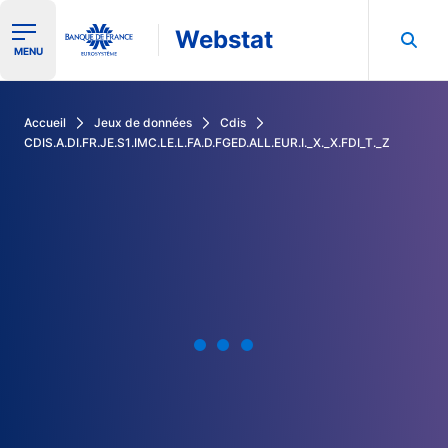
Webstat
Ouvrir le menu de navigation
MENU
Rechercher dans les données de la Banque de France
Accueil
Jeux de données
Cdis
CDIS.A.DI.FR.JE.S1.IMC.LE.L.FA.D.FGED.ALL.EUR.I._X._X.FDI_T._Z