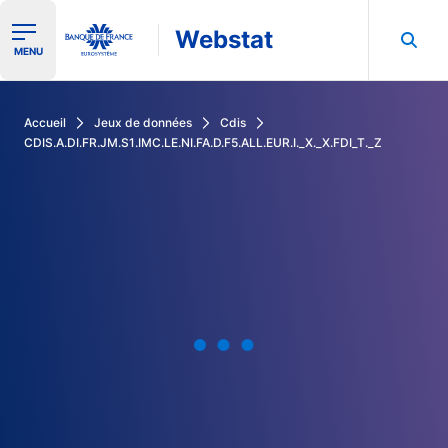
Webstat
Ouvrir le menu de navigation
MENU
Rechercher dans les données de la Banque de France
Accueil
Jeux de données
Cdis
CDIS.A.DI.FR.JM.S1.IMC.LE.NI.FA.D.F5.ALL.EUR.I._X._X.FDI_T._Z