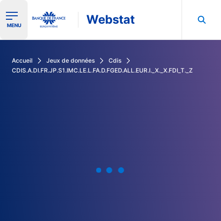
Webstat
Ouvrir le menu de navigation
MENU
Rechercher dans les données de la Banque de France
Accueil
Jeux de données
Cdis
CDIS.A.DI.FR.JP.S1.IMC.LE.L.FA.D.FGED.ALL.EUR.I._X._X.FDI_T._Z