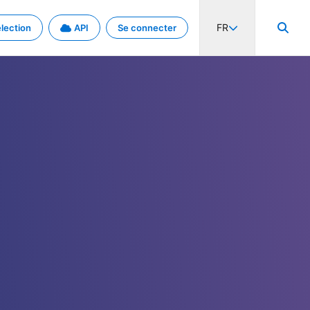
FR
lection
API
Se connecter
activité internationale et les taux. Découvrez le projet en détail.
nées et de métadonnées.
.