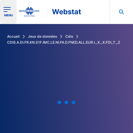
Webstat
Ouvrir le menu de navigation
MENU
Rechercher dans les données de la Banque de France
Accueil
Jeux de données
Cdis
CDIS.A.DI.FR.KN.S1F.IMC.LE.NI.FA.D.FNED.ALL.EUR.I._X._X.FDI_T._Z