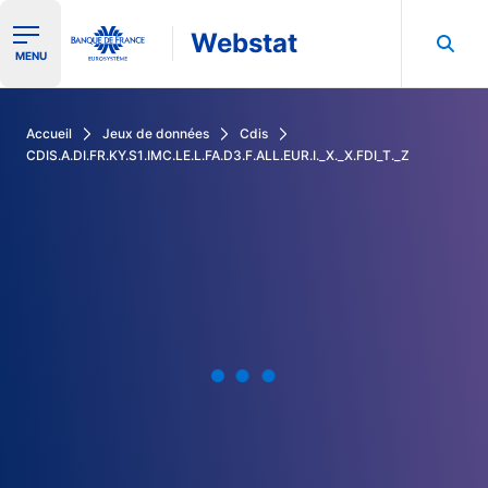
Webstat
Ouvrir le menu de navigation
MENU
Rechercher dans les données de la Banque de France
Accueil
Jeux de données
Cdis
CDIS.A.DI.FR.KY.S1.IMC.LE.L.FA.D3.F.ALL.EUR.I._X._X.FDI_T._Z