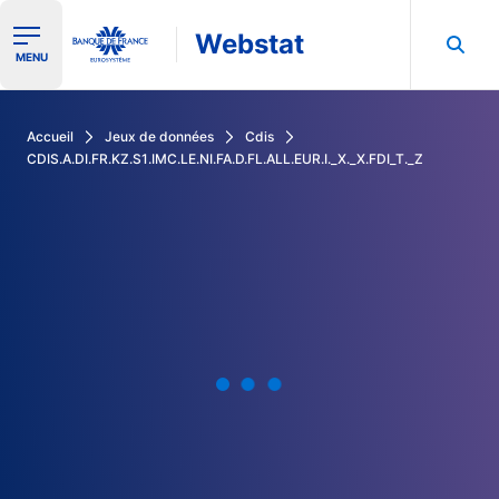
Webstat
Ouvrir le menu de navigation
MENU
Rechercher dans les données de la Banque de France
Accueil
Jeux de données
Cdis
CDIS.A.DI.FR.KZ.S1.IMC.LE.NI.FA.D.FL.ALL.EUR.I._X._X.FDI_T._Z