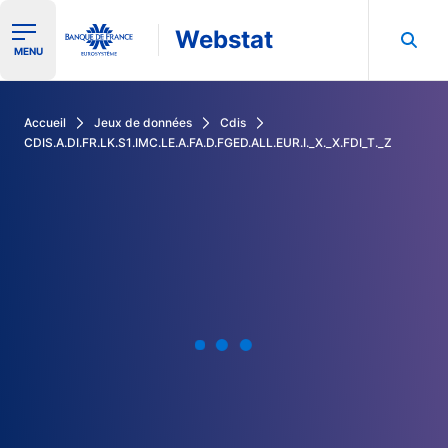
Webstat
Ouvrir le menu de navigation
MENU
Rechercher dans les données de la Banque de France
Accueil
Jeux de données
Cdis
CDIS.A.DI.FR.LK.S1.IMC.LE.A.FA.D.FGED.ALL.EUR.I._X._X.FDI_T._Z