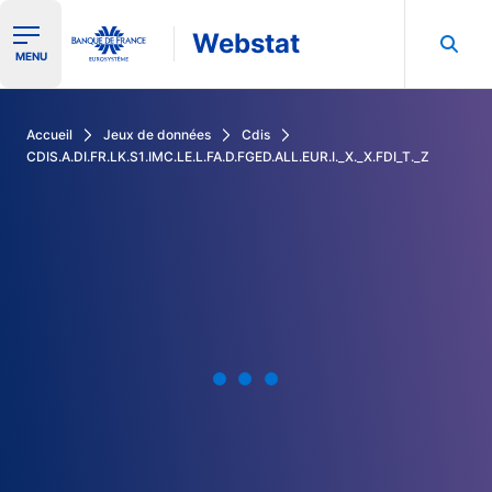
Webstat
Ouvrir le menu de navigation
MENU
Rechercher dans les données de la Banque de France
Accueil
Jeux de données
Cdis
CDIS.A.DI.FR.LK.S1.IMC.LE.L.FA.D.FGED.ALL.EUR.I._X._X.FDI_T._Z