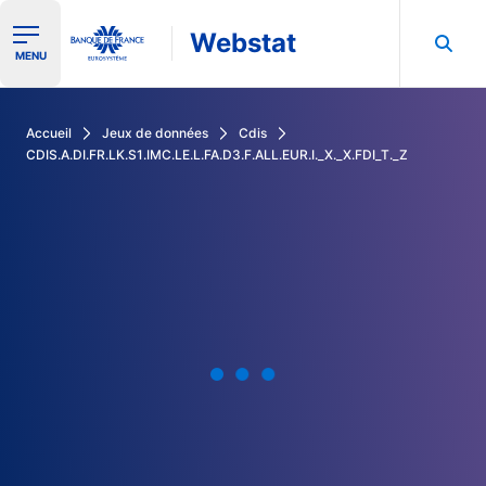
Webstat
Ouvrir le menu de navigation
MENU
Rechercher dans les données de la Banque de France
Accueil
Jeux de données
Cdis
CDIS.A.DI.FR.LK.S1.IMC.LE.L.FA.D3.F.ALL.EUR.I._X._X.FDI_T._Z