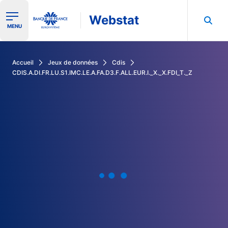
Webstat
Ouvrir le menu de navigation
MENU
Rechercher dans les données de la Banque de France
Accueil
Jeux de données
Cdis
CDIS.A.DI.FR.LU.S1.IMC.LE.A.FA.D3.F.ALL.EUR.I._X._X.FDI_T._Z