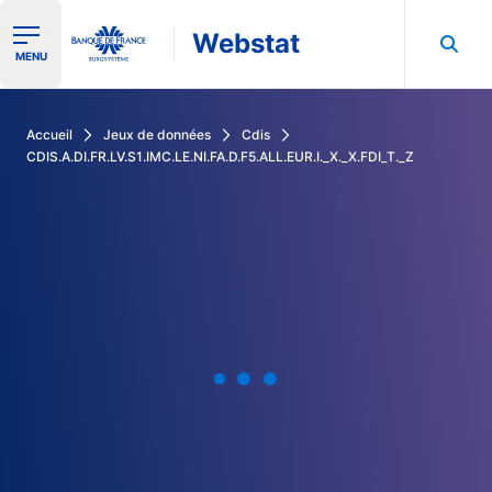
Webstat
Ouvrir le menu de navigation
MENU
Rechercher dans les données de la Banque de France
Accueil
Jeux de données
Cdis
CDIS.A.DI.FR.LV.S1.IMC.LE.NI.FA.D.F5.ALL.EUR.I._X._X.FDI_T._Z