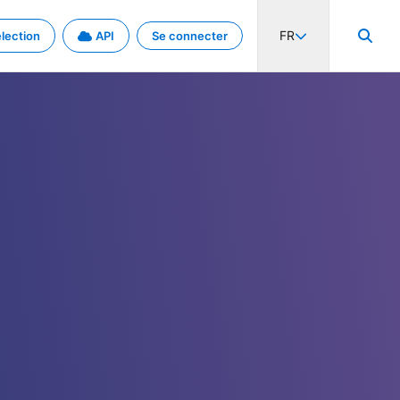
FR
lection
API
Se connecter
activité internationale et les taux. Découvrez le projet en détail.
nées et de métadonnées.
.