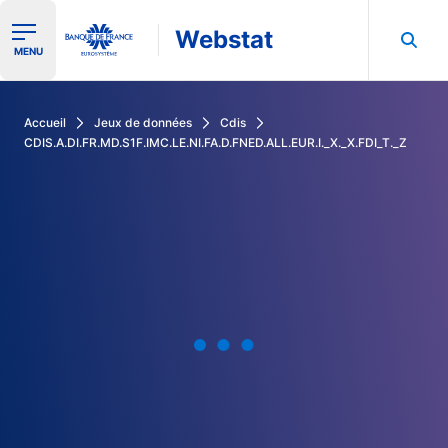
Webstat
Ouvrir le menu de navigation
MENU
Rechercher dans les données de la Banque de France
Accueil
Jeux de données
Cdis
CDIS.A.DI.FR.MD.S1F.IMC.LE.NI.FA.D.FNED.ALL.EUR.I._X._X.FDI_T._Z