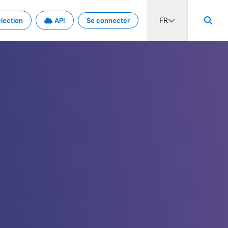
FR
lection
API
Se connecter
activité internationale et les taux. Découvrez le projet en détail.
nées et de métadonnées.
.