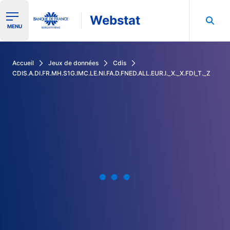
Webstat
Ouvrir le menu de navigation
MENU
Rechercher dans les données de la Banque de France
Accueil
Jeux de données
Cdis
CDIS.A.DI.FR.MH.S1G.IMC.LE.NI.FA.D.FNED.ALL.EUR.I._X._X.FDI_T._Z