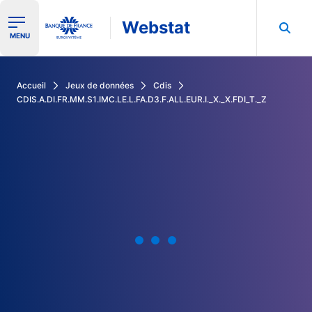
Webstat
Ouvrir le menu de navigation
MENU
Rechercher dans les données de la Banque de France
Accueil
Jeux de données
Cdis
CDIS.A.DI.FR.MM.S1.IMC.LE.L.FA.D3.F.ALL.EUR.I._X._X.FDI_T._Z