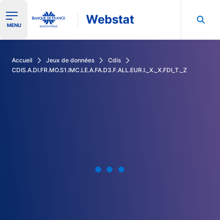
Webstat
Ouvrir le menu de navigation
MENU
Rechercher dans les données de la Banque de France
Accueil
Jeux de données
Cdis
CDIS.A.DI.FR.MO.S1.IMC.LE.A.FA.D3.F.ALL.EUR.I._X._X.FDI_T._Z