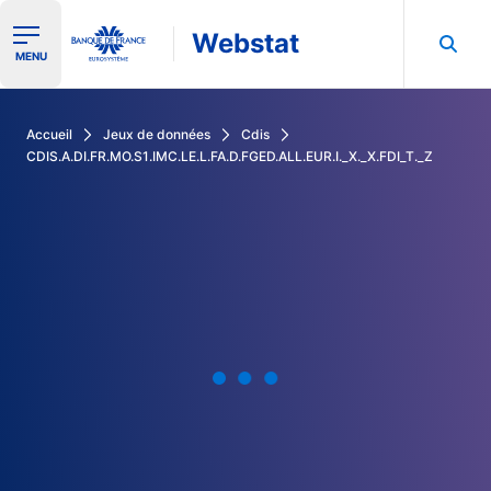
Webstat
Ouvrir le menu de navigation
MENU
Rechercher dans les données de la Banque de France
Accueil
Jeux de données
Cdis
CDIS.A.DI.FR.MO.S1.IMC.LE.L.FA.D.FGED.ALL.EUR.I._X._X.FDI_T._Z