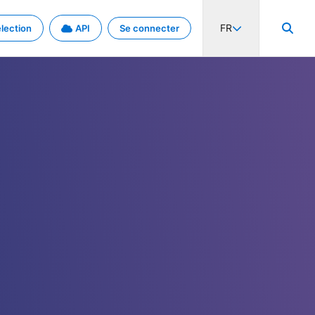
FR
lection
API
Se connecter
activité internationale et les taux. Découvrez le projet en détail.
nées et de métadonnées.
.