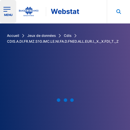
Webstat
Ouvrir le menu de navigation
MENU
Rechercher dans les données de la Banque de France
Accueil
Jeux de données
Cdis
CDIS.A.DI.FR.MZ.S1G.IMC.LE.NI.FA.D.FNED.ALL.EUR.I._X._X.FDI_T._Z