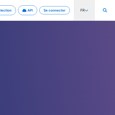
FR
lection
API
Se connecter
activité internationale et les taux. Découvrez le projet en détail.
nées et de métadonnées.
.