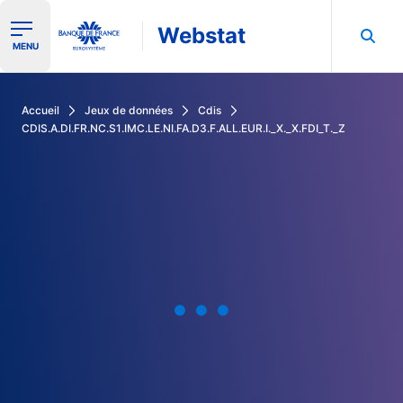
Webstat
Ouvrir le menu de navigation
MENU
Rechercher dans les données de la Banque de France
Accueil
Jeux de données
Cdis
CDIS.A.DI.FR.NC.S1.IMC.LE.NI.FA.D3.F.ALL.EUR.I._X._X.FDI_T._Z