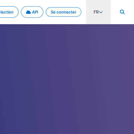
FR
lection
API
Se connecter
activité internationale et les taux. Découvrez le projet en détail.
nées et de métadonnées.
.