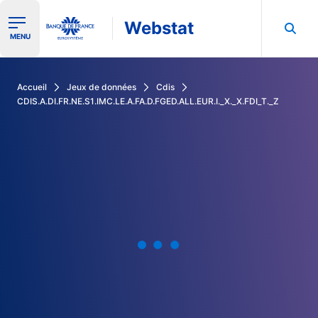
Webstat
Ouvrir le menu de navigation
MENU
Rechercher dans les données de la Banque de France
Accueil
Jeux de données
Cdis
CDIS.A.DI.FR.NE.S1.IMC.LE.A.FA.D.FGED.ALL.EUR.I._X._X.FDI_T._Z