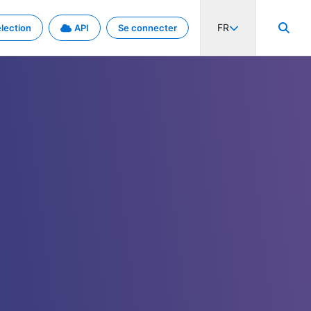
FR
lection
API
Se connecter
activité internationale et les taux. Découvrez le projet en détail.
nées et de métadonnées.
.