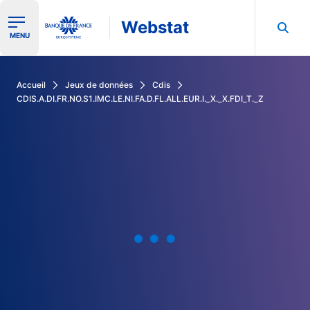
Webstat
Ouvrir le menu de navigation
MENU
Rechercher dans les données de la Banque de France
Accueil
Jeux de données
Cdis
CDIS.A.DI.FR.NO.S1.IMC.LE.NI.FA.D.FL.ALL.EUR.I._X._X.FDI_T._Z